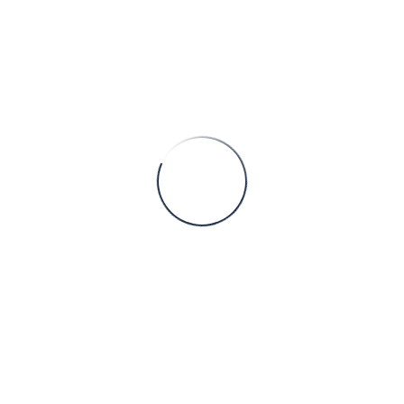
seperti buah-buahan, umbi-umbian dan sebagainya.
Namun bagi sebagian orang pencinta alam, tanaman
oba
CONTINUE READING
Kantor Pusat
Jl. Bedogan, Surodadi, Gondowangi, Sawangan, Magelang,
Jawa Tengah 56481
0821-9996-9590
admin@hiugroup.co.id