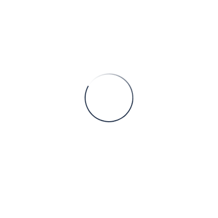
seperti buah-buahan, umbi-umbian dan sebagainya.
Namun bagi sebagian orang pencinta alam, tanaman
oba
CONTINUE READING
Kantor Pusat
Jl. Bedogan, Surodadi, Gondowangi, Sawangan, Magelang,
Jawa Tengah 56481
0821-9996-9590
admin@hiugroup.co.id