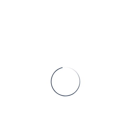
Mei 18, 2023
Jasa Maklon Susu Kambing, Miliki Merek Produk Susu Kambing yang Penuh Manfaat
Susu kambing merupakan salah satu susu terbaik
dibandingkan dengan susu lain, bahkan susu kambing
dikatakan setara dan paling mirip dengan ASI secara
kandungan kimiawi. Sehingga tidak heran apabila su
CONTINUE READING
Kantor Pusat